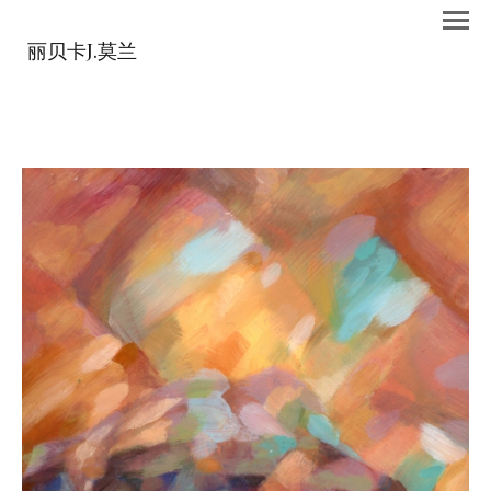
丽贝卡J.莫兰