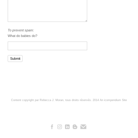
To prevent spam:
What do babies do?
Submit
Content copyright par Rebecca J. Moran, tous droits réservés. 2014
An icompendium Site