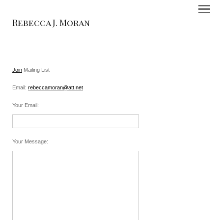
Rebecca J. Moran
Join
Mailing List
Email:
rebeccamoran@att.net
Your Email
:
Your Message
: